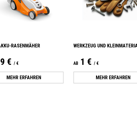
AKKU-RASENMÄHER
WERKZEUG UND KLEINMATERI
9 €
1 €
/ €
AB
/ €
MEHR ERFAHREN
MEHR ERFAHREN