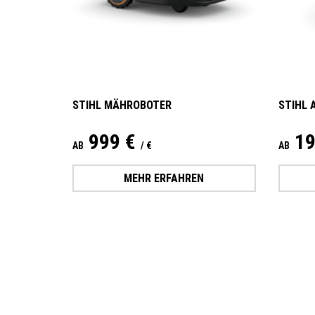
STIHL MÄHROBOTER
STIHL 
999 €
19
AB
/ €
AB
MEHR ERFAHREN