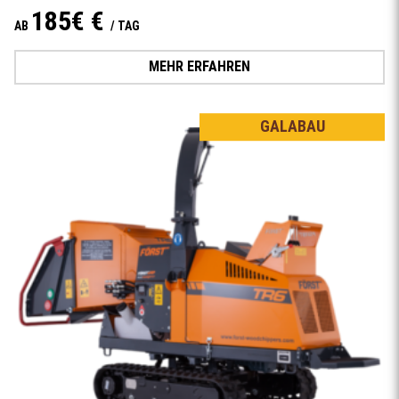
185€ €
AB
/ TAG
MEHR ERFAHREN
GALABAU