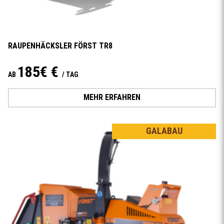
RAUPENHÄCKSLER FÖRST TR8
185€ €
AB
/ TAG
MEHR ERFAHREN
GALABAU