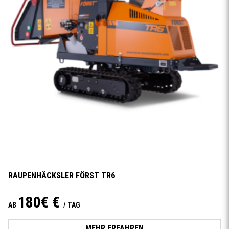
RAUPENHÄCKSLER FÖRST TR6
180€ €
AB
/ TAG
MEHR ERFAHREN