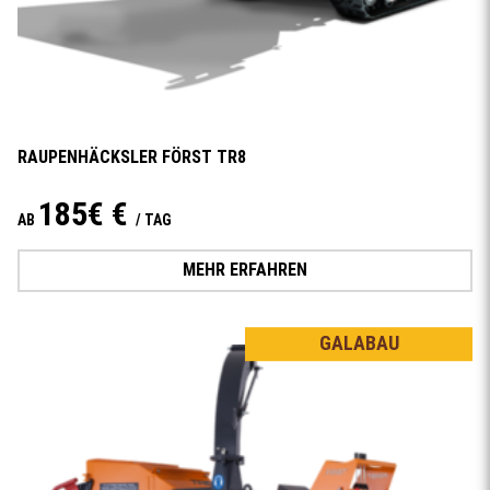
RAUPENHÄCKSLER FÖRST TR8
185€ €
AB
/ TAG
MEHR ERFAHREN
GALABAU