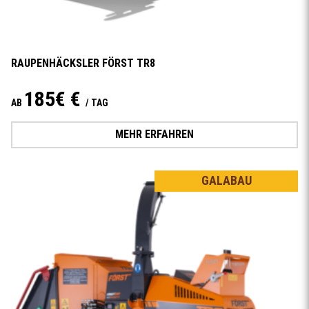
RAUPENHÄCKSLER FÖRST TR8
185€ €
AB
/ TAG
MEHR ERFAHREN
GALABAU