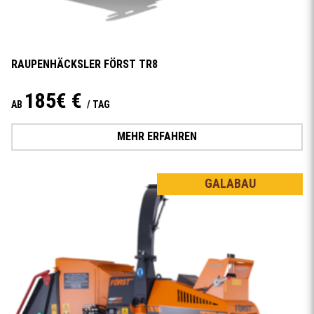
RAUPENHÄCKSLER FÖRST TR8
185€ €
AB
/ TAG
MEHR ERFAHREN
GALABAU