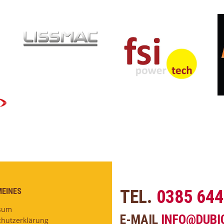
EINES
TEL.
0385 64
sum
E-MAIL
INFO@DUBI
hutzerklärung