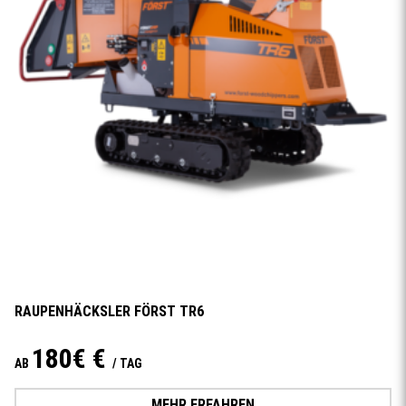
RAUPENHÄCKSLER FÖRST TR6
180€ €
AB
/ TAG
MEHR ERFAHREN