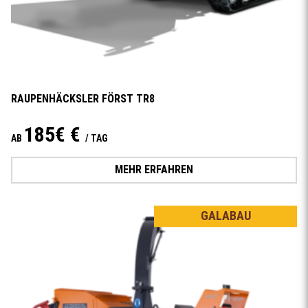
RAUPENHÄCKSLER FÖRST TR8
185€ €
AB
/ TAG
MEHR ERFAHREN
GALABAU