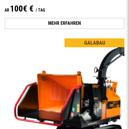
100€ €
AB
/ TAG
MEHR ERFAHREN
GALABAU