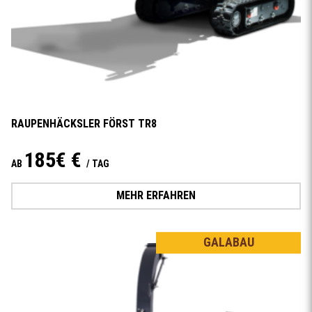
RAUPENHÄCKSLER FÖRST TR8
185€ €
AB
/ TAG
MEHR ERFAHREN
GALABAU