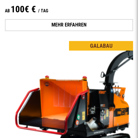
100€ €
AB
/ TAG
MEHR ERFAHREN
GALABAU