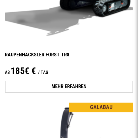
RAUPENHÄCKSLER FÖRST TR8
185€ €
AB
/ TAG
MEHR ERFAHREN
GALABAU