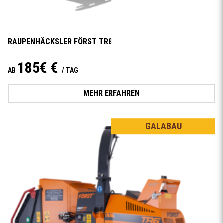
RAUPENHÄCKSLER FÖRST TR8
185€ €
AB
/ TAG
MEHR ERFAHREN
GALABAU